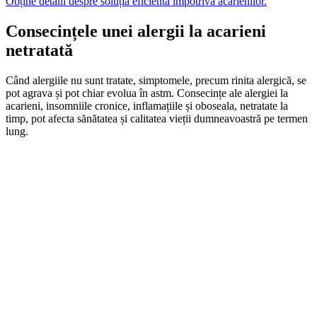
Obține detalii despre soluția eficientă împotriva acarienilor.
Consecințele unei alergii la acarieni
netratată
Când alergiile nu sunt tratate, simptomele, precum rinita alergică, se
pot agrava și pot chiar evolua în astm. Consecințe ale alergiei la
acarieni, insomniile cronice, inflamațiile și oboseala, netratate la
timp, pot afecta sănătatea și calitatea vieții dumneavoastră pe termen
lung.