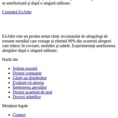
se ameliorează și după o singură utilizare.
Cumpără ExAller
ExAller este un produs testat clinic recomandat de alergologi de
renume mondial care extrage și elimină 99% din acarienii alergeni
care trăiesc în covoare, mobilier și saltele. Experimentați ameliorarea
alergiilor după o singură utilizare.
Hartă site
Soluția noastră
Despre companie
Găsiți un distribuitor
Evaluați-vă alergia
Înțelegerea alergiilor
Despre acarienii de praf
Dovezi științifice
Mențiuni legale
Contact