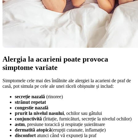
Alergia la acarieni poate provoca
simptome variate
Simptomele cele mai des întâlnite ale alergiei la acarieni de praf de
casă, pot simula pe cele ale unei răceli obișnuite și includ:
secreție nazală
(rinoree)
strănut repetat
congestie nazală
prurit la nivelul nasului
, ochilor sau gâtului
conjunctivită
(îritație, furnicături, secreție la nivelul ochilor)
astm
, presiune toracică și respirație șuierătoare
dermatită atopică
(erupții cutanate, inflamație)
disconfort
atunci când vă expuneți la praf