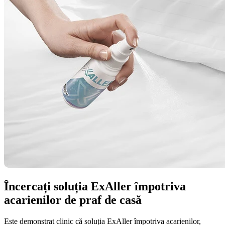
Încercați soluția ExAller împotriva
acarienilor de praf de casă
Este demonstrat clinic că soluția ExAller împotriva acarienilor,