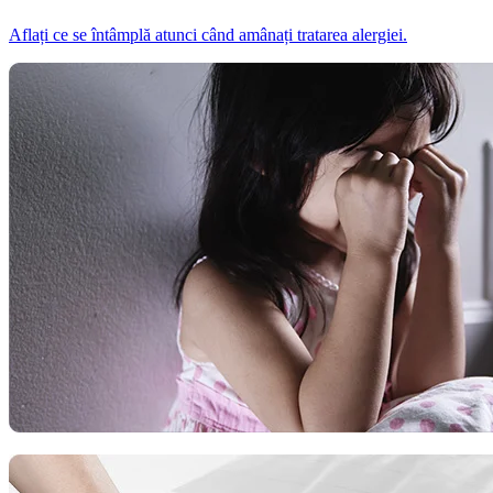
Aflați ce se întâmplă atunci când amânați tratarea alergiei.