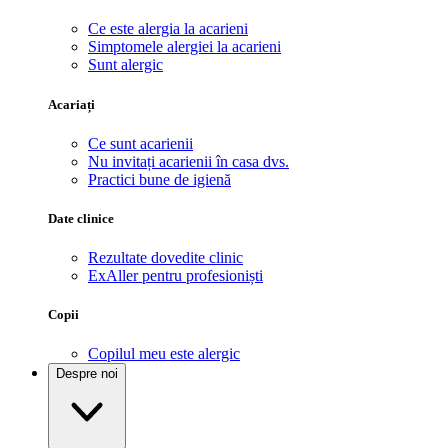
Ce este alergia la acarieni
Simptomele alergiei la acarieni
Sunt alergic
Acariați
Ce sunt acarienii
Nu invitați acarienii în casa dvs.
Practici bune de igienă
Date clinice
Rezultate dovedite clinic
ExAller pentru profesioniști
Copii
Copilul meu este alergic
Despre noi