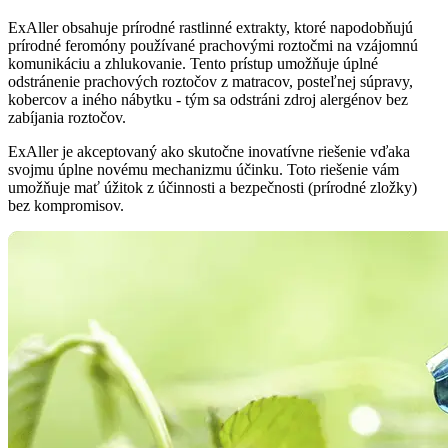
ExAller obsahuje prírodné rastlinné extrakty, ktoré napodobňujú
prírodné feromóny používané prachovými roztočmi na vzájomnú
komunikáciu a zhlukovanie. Tento prístup umožňuje úplné
odstránenie prachových roztočov z matracov, posteľnej súpravy,
kobercov a iného nábytku - tým sa odstráni zdroj alergénov bez
zabíjania roztočov.
ExAller je akceptovaný ako skutočne inovatívne riešenie vďaka
svojmu úplne novému mechanizmu účinku. Toto riešenie vám
umožňuje mať úžitok z účinnosti a bezpečnosti (prírodné zložky)
bez kompromisov.