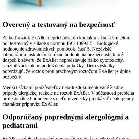
Overený a testovaný na bezpečnosť
Aj keď roztok ExAller neprichádza do kontaktu s ľudským telom,
bol testovaný v súlade s normou ISO 10993-5 - Biologické
hodnotenie zdravotníckych pomôcok, časť 5. Nezávislé
laboratórium uskutočnilo rôzne hodnotenia bezpečnosti, ktoré
dospeli k záveru, že ExAller nepredstavuje riziko cytotoxicity,
senzibilizácie alebo podráždenia pokožky. Tieto výsledky
potvrdzujú, že roztok proti prachovým roztočom ExAller je úplne
bezpečný.
Medzi tisíckami používateľov neboli zdokumentované žiadne
prípady alergickej reakcie na roztok ExAller. V súčasnosti prebieha
profesionálne hodnotenie s cieľom vedecky preukázať nealergénny
charakter prípravku ExAller.
Odporúčaný poprednými alergológmi a
pediatrami
ExAller je úplne bezpečný pre použitie u detí vo veku od 3 rokov.