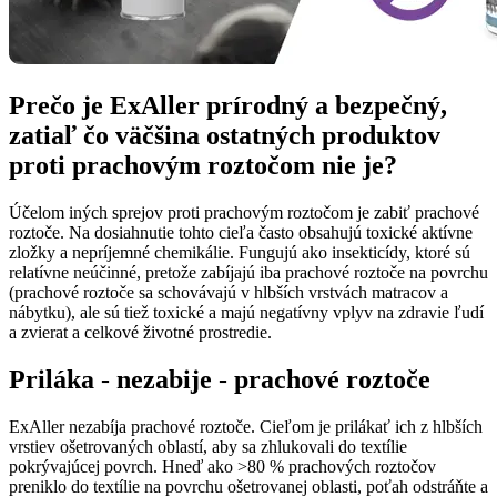
Prečo je ExAller prírodný a bezpečný,
zatiaľ čo väčšina ostatných produktov
proti prachovým roztočom nie je?
Účelom iných sprejov proti prachovým roztočom je zabiť prachové
roztoče. Na dosiahnutie tohto cieľa často obsahujú toxické aktívne
zložky a nepríjemné chemikálie. Fungujú ako insekticídy, ktoré sú
relatívne neúčinné, pretože zabíjajú iba prachové roztoče na povrchu
(prachové roztoče sa schovávajú v hlbších vrstvách matracov a
nábytku), ale sú tiež toxické a majú negatívny vplyv na zdravie ľudí
a zvierat a celkové životné prostredie.
Priláka - nezabije - prachové roztoče
ExAller nezabíja prachové roztoče. Cieľom je prilákať ich z hlbších
vrstiev ošetrovaných oblastí, aby sa zhlukovali do textílie
pokrývajúcej povrch. Hneď ako >80 % prachových roztočov
preniklo do textílie na povrchu ošetrovanej oblasti, poťah odstráňte a