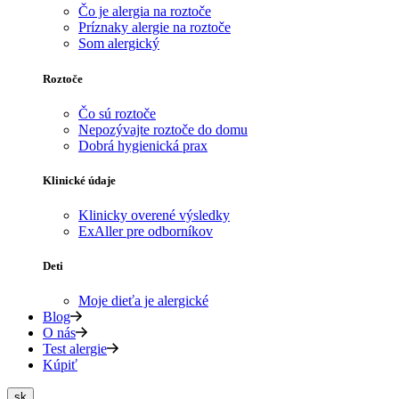
Čo je alergia na roztoče
Príznaky alergie na roztoče
Som alergický
Roztoče
Čo sú roztoče
Nepozývajte roztoče do domu
Dobrá hygienická prax
Klinické údaje
Klinicky overené výsledky
ExAller pre odborníkov
Deti
Moje dieťa je alergické
Blog
O nás
Test alergie
Kúpiť
sk