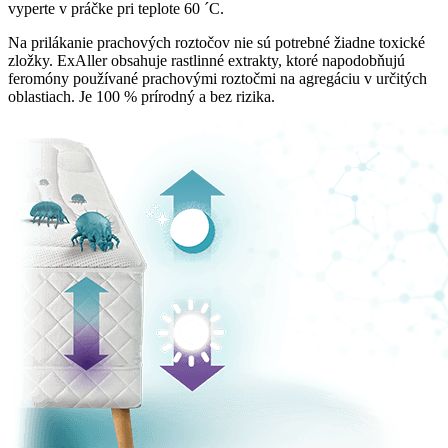
vyperte v práčke pri teplote 60 ´C.
Na prilákanie prachových roztočov nie sú potrebné žiadne toxické
zložky. ExAller obsahuje rastlinné extrakty, ktoré napodobňujú
feromóny používané prachovými roztočmi na agregáciu v určitých
oblastiach. Je 100 % prírodný a bez rizika.