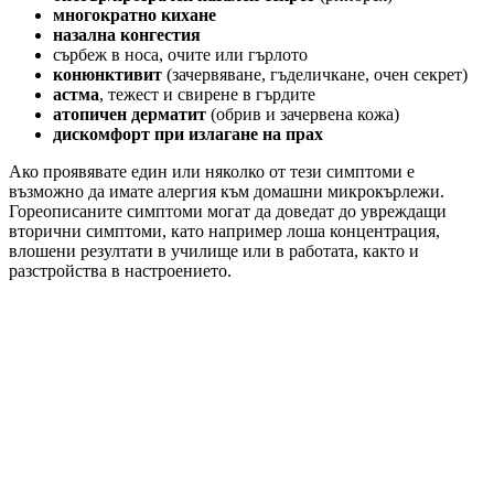
многократно кихане
назална конгестия
сърбеж в носа, очите или гърлото
конюнктивит
(зачервяване, гъделичкане, очен секрет)
астма
, тежест и свирене в гърдите
атопичен дерматит
(обрив и зачервена кожа)
дискомфорт при излагане на прах
Ако проявявате един или няколко от тези симптоми е
възможно да имате алергия към домашни микрокърлежи.
Гореописаните симптоми могат да доведат до увреждащи
вторични симптоми, като например лоша концентрация,
влошени резултати в училище или в работата, както и
разстройства в настроението.