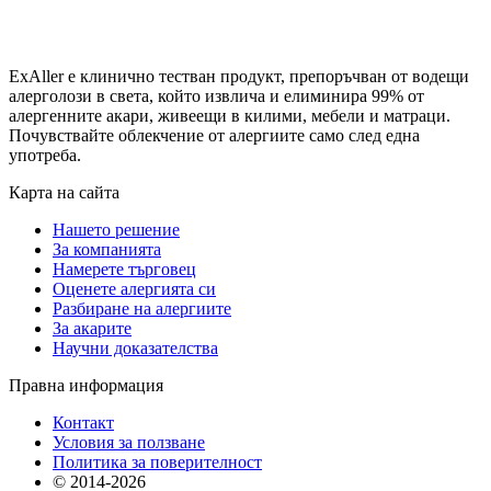
ExAller е клинично тестван продукт, препоръчван от водещи
алерголози в света, който извлича и елиминира 99% от
алергенните акари, живеещи в килими, мебели и матраци.
Почувствайте облекчение от алергиите само след една
употреба.
Карта на сайта
Нашето решение
За компанията
Намерете търговец
Оценете алергията си
Разбиране на алергиите
За акарите
Научни доказателства
Правна информация
Контакт
Условия за ползване
Политика за поверителност
© 2014-
2026