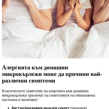
Алергията към домашни
микрокърлежи може да причини най-
различни симптоми
Класическите симптоми на алергията към домашни
микрокърлежи приличат на симптомите на обикновена
настинка и включват:
бистър/прозрачен назален секрет
(ринорея)