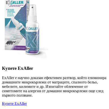
Купете ExAller
ExAller е научно доказан ефективен разтвор, който елиминира
домашните микрокърлежи от матраците, спалното бельо,
мебелите, килимите и др. Изпитайте облекчение от
симптомите на алергия от домашни микрокърлежи още след
първото ползване.
Купете ExAller