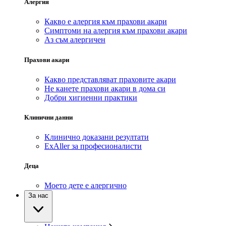
Алергия
Какво е алергия към прахови акари
Симптоми на алергия към прахови акари
Аз съм алергичен
Прахови акари
Какво представляват праховите акари
Не канете прахови акари в дома си
Добри хигиенни практики
Клинични данни
Клинично доказани резултати
ExAller за професионалисти
Деца
Моето дете е алергично
За нас