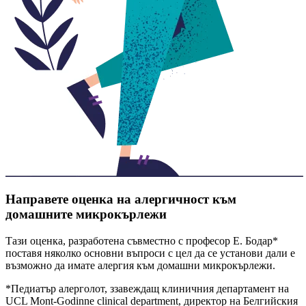
Направете оценка на алергичност към
домашните микрокърлежи
Тази оценка, разработена съвместно с професор Е. Бодар*
поставя няколко основни въпроси с цел да се установи дали е
възможно да имате алергия към домашни микрокърлежи.
*Педиатър алерголот, ззавеждащ клиничния департамент на
UCL Mont-Godinne clinical department, директор на Белгийския