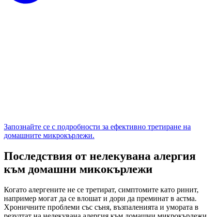
Запознайте се с подробности за ефективно третиране на
домашните микрокърлежи.
Последствия от нелекувана алергия
към домашни микокърлежи
Когато алергените не се третират, симптомите като ринит,
например могат да се влошат и дори да преминат в астма.
Хроничните проблеми със съня, възпаленията и умората в
резултат на нелекувана алергия към домашни микрокърлежи