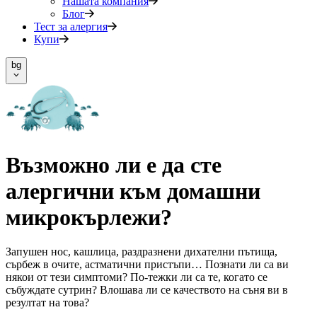
Нашата компания
Блог
Тест за алергия
Купи
bg
Възможно ли е да сте
алергични към домашни
микрокърлежи?
Запушен нос, кашлица, раздразнени дихателни пътища,
сърбеж в очите, астматични пристъпи… Познати ли са ви
някои от тези симптоми? По-тежки ли са те, когато се
събуждате сутрин? Влошава ли се качеството на съня ви в
резултат на това?