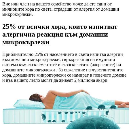
Вие или член на вашето семейство може да сте един от
милионите хора по света, страдащи от алергия от домашни
микрокърлежи.
25% от всички хора, които изпитват
алергична реакция към домашни
микрокърлежи
Приблизително 25% от населението в света изпитва алергии
към домашни микрокърлежи: свръхреакция на имунната
система към ексклементите и екзоскелетите (алергените) на
домашните микрокърлежи . За съжаление на чувствителните
хора, домашните микрокърлежи се намират в повечето домове
и във вашето легло могат да живеят 2 милиона акари.