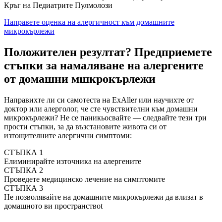
Кръг на Педиатрите Пулмолози
Направете оценка на алергичност към домашните
микрокърлежи
Положителен резултат? Предприемете
стъпки за намаляване на алергените
от домашни мшкрокърлежи
Направихте ли си самотеста на ExAller или научихте от
доктор или алерголог, че сте чувствителни към домашни
микрокърлежи? Не се паникьосвайте — следвайте тези три
прости стъпки, за да възстановите живота си от
изтощителните алергични симптоми:
СТЪПКА 1
Елиминирайте източника на алергените
СТЪПКА 2
Проведете медицинско лечение на симптомите
СТЪПКА 3
Не позволявайте на домашните микрокърлежи да влизат в
домашното ви пространствоt