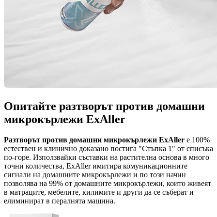
Опитайте разтворът против домашни
микрокърлежи ExAller
Разтворът против домашни микрокърлежи ExAller
е 100%
естествен и клинично доказано постига "Стъпка 1" от списъка
по-горе. Използвайки съставки на растителна основа в много
точни количества, ExAller имитира комуникационните
сигнали на домашните микрокърлежи и по този начин
позволява на 99% от домашните микрокърлежи, които живеят
в матраците, мебелите, килимите и други да се съберат и
елиминират в пералнята машина.