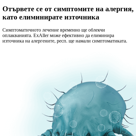
Отървете се от симптомите на алергия,
като елиминирате източника
Симптоматичното лечение временно ще облекчи
оплакванията. ExAller може ефективно да елиминира
източника на алергените, респ. ще намали симптоматиката.