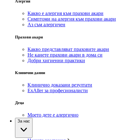
Алергия
Какво е алергия към прахови акари
Симптоми на алергия към прахови акари
Аз съм алергичен
Прахови акари
Какво представляват праховите акари
Не канете прахови акари в дома си
Добри хигиенни практики
Клинични данни
Клинично доказани резултати
ExAller за професионалисти
Деца
Моето дете е алергично
За нас