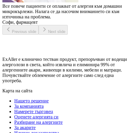
Все повече пациенти се оплакват от алергия към домашни
микрокърлежи. Налага се да насочим вниманието си към
източника на проблема.
Софи, фармацевт
Previous slide
Next slide
ExAller е клинично тестван продукт, препоръчван от водещи
алерголози в света, който извлича и елиминира 99% от
алергенните акари, живеещи в килими, мебели и матраци.
Почувствайте облекчение от алергиите само след една
употреба.
Карта на сайта
Нашето решение
За компанията
Намерете търговец
Оценете алергията си
Разбиране на алергиите
За акарите
Научни доказателства