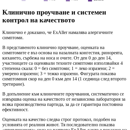
Клинично проучване и системен
контрол на качеството
Клинично е доказано, че ExAller намалява алергичните
симптоми.
В представеното клинично проучване, оценката на
симптомите е въз основа на назалната конгестия, ринореята,
кихането, сърбежа на носа и очите. От ден 0 до ден 14,
участниците са оценявали техните симптоми използвайки 4
степенна скала: 0 = без симптоми; 1 = леко изразени; 2 =
умерено изразени; 3 = тежко изразени. Фигурата показва
симптомния скор на ден 0 към ден 14 (1 седмица след второто
третиране).
В допълнение към клиничните проучвания, систематично се
извършва оценка на качеството от независима лаборатория за
всяка производствена партида, за да се гарантира постоянна
ефективност.
Оценката на качество следва строг протокол, подобен на
условията от реалния живот. Тя последователно показва
«привличащата» сила на разтвора ExAller, както е показано на