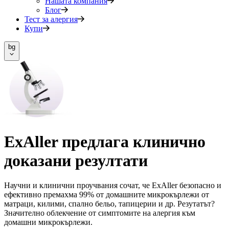
Нашата компания
Блог
Тест за алергия
Купи
bg
ExAller предлага клинично
доказани резултати
Научни и клинични проучвания сочат, че ExAller безопасно и
ефективно премахма 99% от домашните микрокърлежи от
матраци, килими, спално бельо, тапицерии и др. Резутатът?
Значително облекчение от симптомите на алергия към
домашни микрокърлежи.