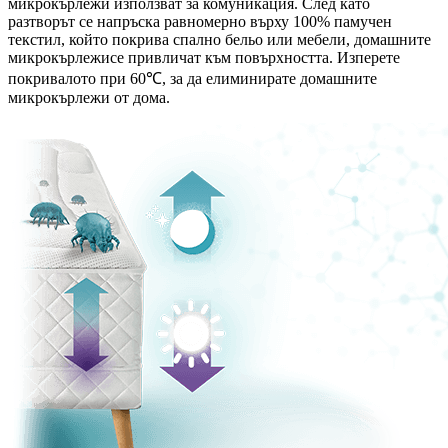
микрокърлежи използват за комуникация. След като
разтворът се напръска равномерно върху 100% памучен
текстил, който покрива спално бельо или мебели, домашните
микрокърлежисе привличат към повърхността. Изперете
покривалото при 60℃, за да елиминирате домашните
микрокърлежи от дома.