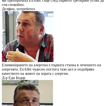
ми препоръчаха ExAller. Още след първото третиране успях да
спя спокойно.
Делфин, потребител
Елиминирането на алергена е първата стъпка в лечението на
алергията. ExAller чудесно постига тази цел и подобрява
качеството на живот на хората с алергии.
Д-р Еди Бодар