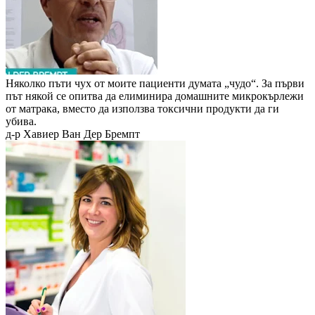
Няколко пъти чух от моите пациенти думата „чудо“. За първи
път някой се опитва да елиминира домашните микрокърлежи
от матрака, вместо да използва токсични продукти да ги
убива.
д-р Хавиер Ван Дер Бремпт