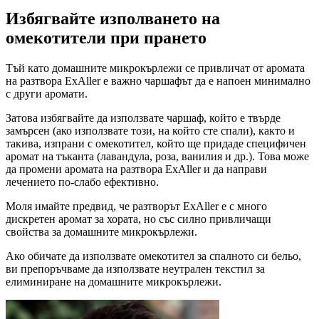
Избягвайте изполването на
омекотители при прането
Тъй като домашните микрокърлежи се привличат от аромата
на разтвора ExAller е важно чаршафът да е напоен минимално
с други аромати.
Затова избягвайте да използвате чаршаф, който е твърде
замърсен (ако използвате този, на който сте спали), както и
такива, изпрани с омекотител, който ще придаде специфичен
аромат на тъканта (лавандула, роза, ванилия и др.). Това може
да промени аромата на разтвора ExAller и да направи
лечението по-слабо ефективно.
Моля имайте предвид, че разтворът ExAller е с много
дискретен аромат за хората, но със силно привличащи
свойства за домашните микрокърлежи.
Ако обичате да използвате омекотител за спалното си бельо,
ви препоръчваме да използвате неутрален текстил за
елиминиране на домашните микрокърлежи.