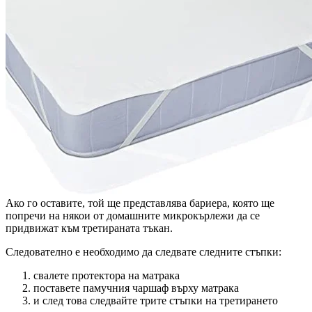
Ако го оставите, той ще представлява бариера, която ще
попречи на някои от домашните микрокърлежи да се
придвижат към третираната тъкан.
Следователно е необходимо да следвате следните стъпки:
свалете протектора на матрака
поставете памучния чаршаф върху матрака
и след това следвайте трите стъпки на третирането