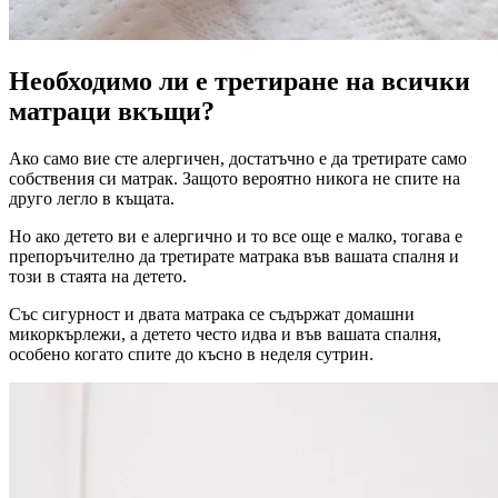
Необходимо ли е третиране на всички
матраци вкъщи?
Ако само вие сте алергичен, достатъчно е да третирате само
собствения си матрак. Защото вероятно никога не спите на
друго легло в къщата.
Но ако детето ви е алергично и то все още е малко, тогава е
препоръчително да третирате матрака във вашата спалня и
този в стаята на детето.
Със сигурност и двата матрака се съдържат домашни
микоркърлежи, а детето често идва и във вашата спалня,
особено когато спите до късно в неделя сутрин.