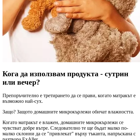
Кога да използвам продукта - сутрин
или вечер?
Препоръчително е третирането да се прави, когато матракът е
възможно най-сух.
Защо? Защото домашните микрокърлежи обичат влажността.
Когато матракът е влажен, домашните микрокърлежи се
чувстват добре вътре. Следователно те ще бъдат малко по-
малко склонни да се "привлекат" върху тъканта, напръскана с
разтвора ExAller.