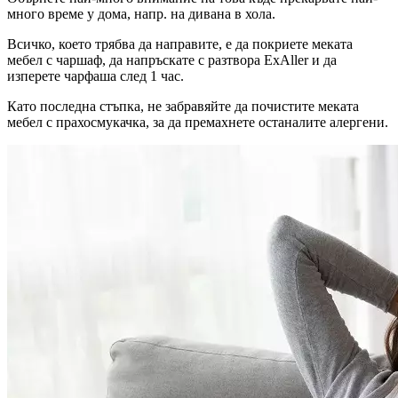
много време у дома, напр. на дивана в хола.
Всичко, което трябва да направите, е да покриете меката
мебел с чаршаф, да напръскате с разтвора ExAller и да
изперете чарфаша след 1 час.
Като последна стъпка, не забравяйте да почистите меката
мебел с прахосмукачка, за да премахнете останалите алергени.