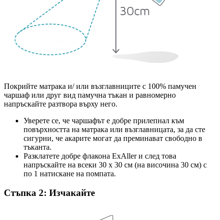
Покрийте матрака и/ или възглавниците с 100% памучен
чаршаф или друг вид памучна тъкан и равномерно
напръскайте разтвора върху него.
Уверете се, че чаршафът е добре прилепнал към
повърхността на матрака или възглавницата, за да сте
сигурни, че акарите могат да преминават свободно в
тъканта.
Разклатете добре флакона ExAller и след това
напръскайте на всеки 30 х 30 см (на височина 30 см) с
по 1 натискане на помпата.
Стъпка 2: Изчакайте