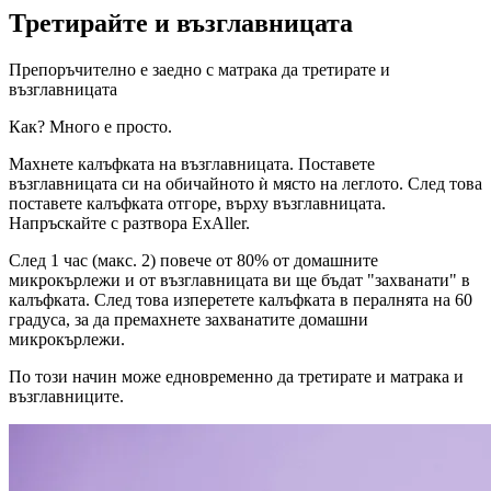
Третирайте и възглавницата
Препоръчително е заедно с матрака да третирате и
възглавницата
Как? Много е просто.
Махнете калъфката на възглавницата. Поставете
възглавницата си на обичайното ѝ място на леглото. След това
поставете калъфката отгоре, върху възглавницата.
Напръскайте с разтвора ExAller.
След 1 час (макс. 2) повече от 80% от домашните
микрокърлежи и от възглавницата ви ще бъдат "захванати" в
калъфката. След това изперетете калъфката в пералнята на 60
градуса, за да премахнете захванатите домашни
микрокърлежи.
По този начин може едновременно да третирате и матрака и
възглавниците.