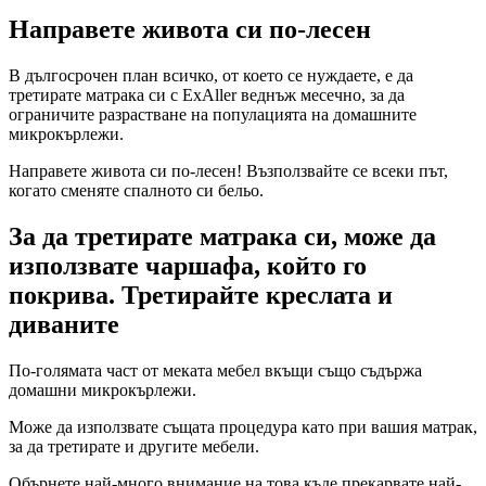
Направете живота си по-лесен
В дългосрочен план всичко, от което се нуждаете, е да
третирате матрака си с ExAller веднъж месечно, за да
ограничите разрастване на популацията на домашните
микрокърлежи.
Направете живота си по-лесен! Възползвайте се всеки път,
когато сменяте спалното си бельо.
За да третирате матрака си, може да
използвате чаршафа, който го
покрива. Третирайте креслата и
диваните
По-голямата част от меката мебел вкъщи също съдържа
домашни микрокърлежи.
Може да използвате същата процедура като при вашия матрак,
за да третирате и другите мебели.
Обърнете най-много внимание на това къде прекарвате най-