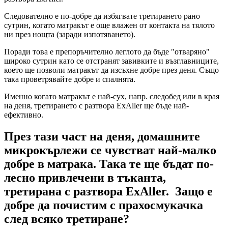
Следователно е по-добре да избягвате третирането рано
сутрин, когато матракът е още влажен от контакта на тялото
ни през нощта (заради изпотяването).
Поради това е препоръчително леглото да бъде "отваряно"
широко сутрин като се отстранят завивките и възглавниците,
което ще позволи матракът да изсъхне добре през деня. Също
така проветрявайте добре и спалнята.
Именно когато матракът е най-сух, напр. следобед или в края
на деня, третирането с разтвора ExAller ще бъде най-
ефективно.
През тази част на деня, домашните
микрокърлежи се чувстват най-малко
добре в матрака. Така те ще бъдат по-
лесно привлечени в тъканта,
третирана с разтвора ExAller. Защо е
добре да почистим с прахосмукачка
след всяко третиране?