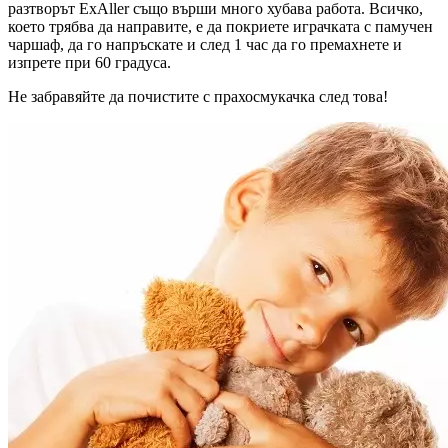
разтворът ExAller също върши много хубава работа. Всичко,
което трябва да направите, е да покриете играчката с памучен
чаршаф, да го напръскате и след 1 час да го премахнете и
изпрете при 60 градуса.
Не забравяйте да почистите с прахосмукачка след това!