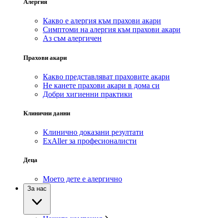
Алергия
Какво е алергия към прахови акари
Симптоми на алергия към прахови акари
Аз съм алергичен
Прахови акари
Какво представляват праховите акари
Не канете прахови акари в дома си
Добри хигиенни практики
Клинични данни
Клинично доказани резултати
ExAller за професионалисти
Деца
Моето дете е алергично
За нас