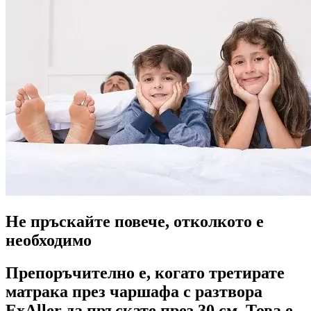
Не пръскайте повече, отколкото е
необходимо
Препоръчително е, когато третирате
матрака през чаршафа с разтвора
ExAller да пръскате през 30 см. Това е