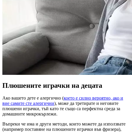
Плюшените играчки на децата
Ако вашето дете е алергично (
което е силно вероятно, ако и
вие самите сте алергични
), може да третирате и неговите
плюшени играчки, тъй като те също са перфектна среда за
домашните микрокърлежи.
Въпреки че има и други методи, които можете да използвате
(например поставяне на плюшените играчки във фризера),