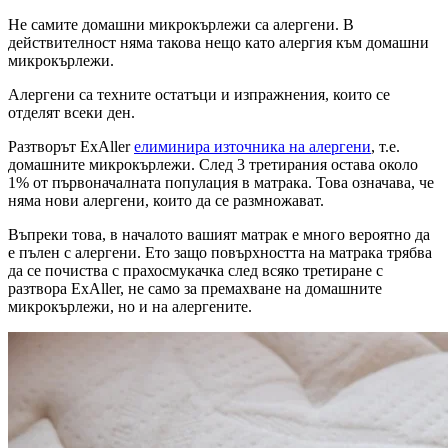
Не самите домашни микрокърлежи са алергени. В
действителност няма такова нещо като алергия към домашни
микрокърлежи.
Алергени са техните остатъци и изпражнения, които се
отделят всеки ден.
Разтворът ExAller
елиминира източника на алергени
, т.е.
домашните микрокърлежи. След 3 третирания остава около
1% от първоначалната популация в матрака. Това означава, че
няма нови алергени, които да се размножават.
Въпреки това, в началото вашият матрак е много вероятно да
е пълен с алергени. Ето защо повърхността на матрака трябва
да се почиства с прахосмукачка след всяко третиране с
разтвора ExAller, не само за премахване на домашните
микрокърлежи, но и на алергените.