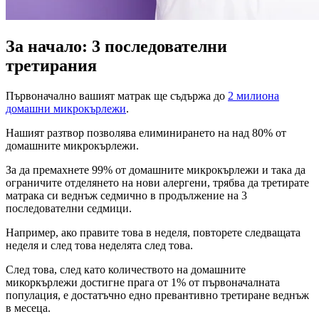
За начало: 3 последователни
третирания
Първоначално вашият матрак ще съдържа до
2 милиона
домашни микрокърлежи
.
Нашият разтвор позволява елиминирането на над 80% от
домашните микрокърлежи.
За да премахнете 99% от домашните микрокърлежи и така да
ограничите отделянето на нови алергени, трябва да третирате
матрака си веднъж седмично в продължение на 3
последователни седмици.
Например, ако правите това в неделя, повторете следващата
неделя и след това неделята след това.
След това, след като количеството на домашните
микоркърлежи достигне прага от 1% от първоначалната
популация, е достатъчно едно превантивно третиране веднъж
в месеца.