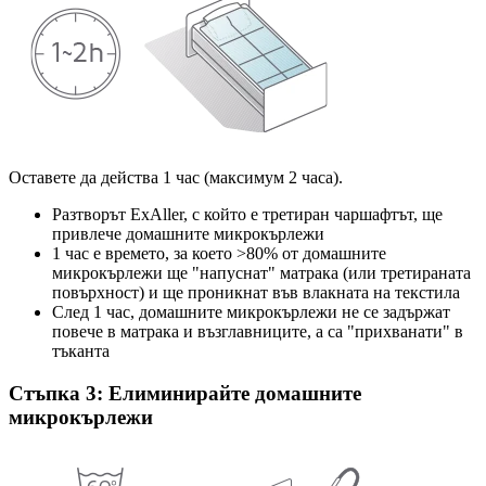
Оставете да действа 1 час (максимум 2 часа).
Разтворът ExAller, с който е третиран чаршафтът, ще
привлече домашните микрокърлежи
1 час е времето, за което >80% от домашните
микрокърлежи ще "напуснат" матрака (или третираната
повърхност) и ще проникнат във влакната на текстила
След 1 час, домашните микрокърлежи не се задържат
повече в матрака и възглавниците, а са "прихванати" в
тъканта
Стъпка 3: Елиминирайте домашните
микрокърлежи