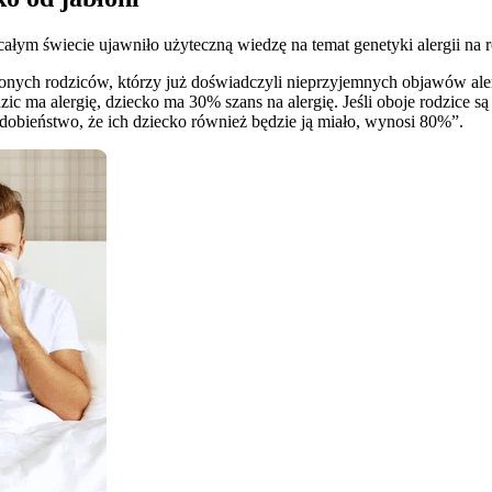
całym świecie ujawniło użyteczną wiedzę na temat genetyki alergii na
ojonych rodziców, którzy już doświadczyli nieprzyjemnych objawów al
ic ma alergię, dziecko ma 30% szans na alergię. Jeśli oboje rodzice są
obieństwo, że ich dziecko również będzie ją miało, wynosi 80%”.