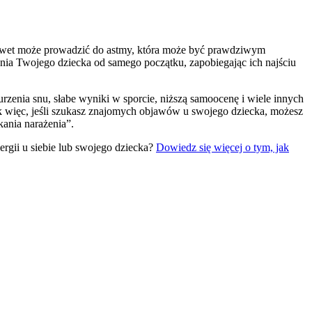
awet może prowadzić do astmy, która może być prawdziwym
nia Twojego dziecka od samego początku, zapobiegając ich najściu
urzenia snu, słabe wyniki w sporcie, niższą samoocenę i wiele innych
ak więc, jeśli szukasz znajomych objawów u swojego dziecka, możesz
kania narażenia”.
rgii u siebie lub swojego dziecka?
Dowiedz się więcej o tym, jak