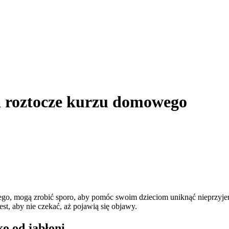
na roztocze kurzu domowego
wego, mogą zrobić sporo, aby pomóc swoim dzieciom uniknąć nieprzyj
est, aby nie czekać, aż pojawią się objawy.
ko od jabłoni