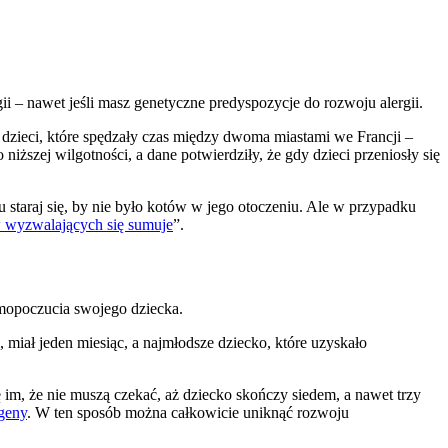
ii – nawet jeśli masz genetyczne predyspozycje do rozwoju alergii.
dzieci, które spędzały czas między dwoma miastami we Francji –
szej wilgotności, a dane potwierdziły, że gdy dzieci przeniosły się
stu staraj się, by nie było kotów w jego otoczeniu. Ale w przypadku
w wyzwalających się sumuje
”.
amopoczucia swojego dziecka.
miał jeden miesiąc, a najmłodsze dziecko, które uzyskało
 im, że nie muszą czekać, aż dziecko skończy siedem, a nawet trzy
geny
. W ten sposób można całkowicie uniknąć rozwoju