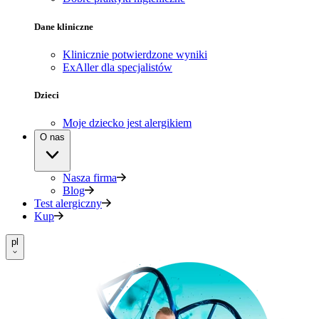
Dane kliniczne
Klinicznie potwierdzone wyniki
ExAller dla specjalistów
Dzieci
Moje dziecko jest alergikiem
O nas
Nasza firma
Blog
Test alergiczny
Kup
pl