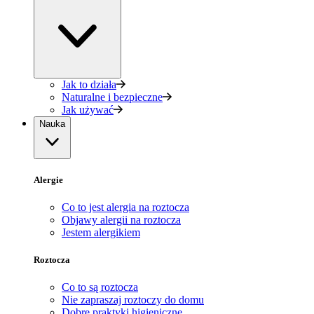
Jak to działa
Naturalne i bezpieczne
Jak używać
Nauka
Alergie
Co to jest alergia na roztocza
Objawy alergii na roztocza
Jestem alergikiem
Roztocza
Co to są roztocza
Nie zapraszaj roztoczy do domu
Dobre praktyki higieniczne