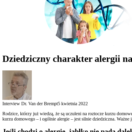
Dziedziczny charakter alergii 
Interview Dr. Van der Brempt
5 kwietnia 2022
Rodzice, którzy już wiedzą, że są uczuleni na roztocze kurzu domo
kurzu domowego – i ogólnie alergie – jest silnie dziedziczna. Ważne j
Jeśli chodzi o alergie, jabłko nie pada dale