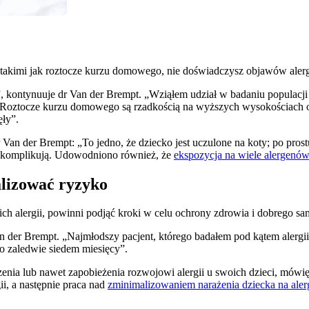
i, takimi jak roztocze kurzu domowego, nie doświadczysz objawów alerg
, kontynuuje dr Van der Brempt. „Wziąłem udział w badaniu populacji 
oztocze kurzu domowego są rzadkością na wyższych wysokościach o niż
ęły”.
 Dr Van der Brempt: „To jedno, że dziecko jest uczulone na koty; po pro
 komplikują. Udowodniono również, że
ekspozycja na wiele alergenó
alizować ryzyko
ch alergii, powinni podjąć kroki w celu ochrony zdrowia i dobrego s
 der Brempt. „Najmłodszy pacjent, którego badałem pod kątem alergii, 
o zaledwie siedem miesięcy”.
enia lub nawet zapobieżenia rozwojowi alergii u swoich dzieci, mówię
ii, a następnie praca nad
zminimalizowaniem narażenia dziecka na aler