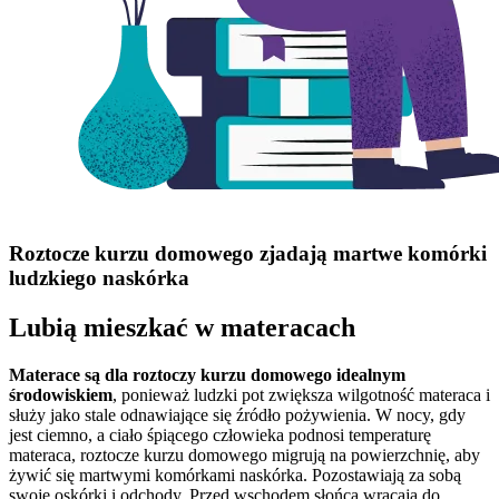
Roztocze kurzu domowego zjadają martwe komórki
ludzkiego naskórka
Lubią mieszkać w materacach
Materace są dla roztoczy kurzu domowego idealnym
środowiskiem
, ponieważ ludzki pot zwiększa wilgotność materaca i
służy jako stale odnawiające się źródło pożywienia. W nocy, gdy
jest ciemno, a ciało śpiącego człowieka podnosi temperaturę
materaca, roztocze kurzu domowego migrują na powierzchnię, aby
żywić się martwymi komórkami naskórka. Pozostawiają za sobą
swoje oskórki i odchody. Przed wschodem słońca wracają do