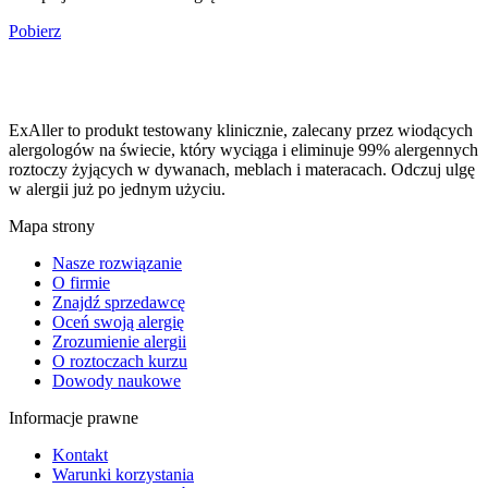
Pobierz
ExAller to produkt testowany klinicznie, zalecany przez wiodących
alergologów na świecie, który wyciąga i eliminuje 99% alergennych
roztoczy żyjących w dywanach, meblach i materacach. Odczuj ulgę
w alergii już po jednym użyciu.
Mapa strony
Nasze rozwiązanie
O firmie
Znajdź sprzedawcę
Oceń swoją alergię
Zrozumienie alergii
O roztoczach kurzu
Dowody naukowe
Informacje prawne
Kontakt
Warunki korzystania