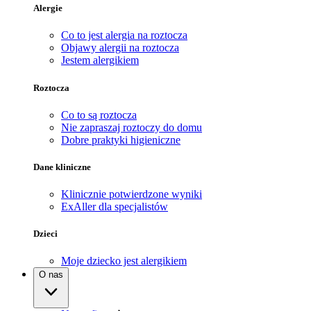
Alergie
Co to jest alergia na roztocza
Objawy alergii na roztocza
Jestem alergikiem
Roztocza
Co to są roztocza
Nie zapraszaj roztoczy do domu
Dobre praktyki higieniczne
Dane kliniczne
Klinicznie potwierdzone wyniki
ExAller dla specjalistów
Dzieci
Moje dziecko jest alergikiem
O nas