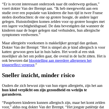
“Er is recent interessant onderzoek naar dit onderwerp gedaan,”
voert dokter Van der Brempt aan. “Ik heb meegewerkt aan een
studie over een populatie van kinderen die hun tijd in twee Franse
steden doorbrachten: de ene op grotere hoogte, de andere lager
gelegen. Huisstofmijten komen zelden voor op grotere hoogtes met
een lagere vochtigheidsgraad. De data bevestigden dat wanneer de
kinderen naar de hoger gelegen stad verhuisden, hun allergische
symptomen verdwenen.”
Maar allergieën voorkomen is makkelijker gezegd dan gedaan.
Dokter Van der Brempt: “Het is simpel als je kind allergisch is voor
katten: gewoon geen kat in huis halen. Het wordt al een stuk
moeilijker als het om pollen gaat, die overal in de lucht zitten. Het is
ook bewezen dat
blootstelling aan meerdere allergenen het
triggereffect vergroot
.”
Sneller inzicht, minder risico
Ouders die zich bewust zijn van hun eigen allergieën, zijn het aan
hun kind verplicht om zijn gezondheid en welzijn te
garanderen
.
“Pasgeboren kinderen kunnen allergisch zijn, maar het komt zelden
voor,” aldus nog dokter Van der Brempt. “Het jongste patiëntje dat