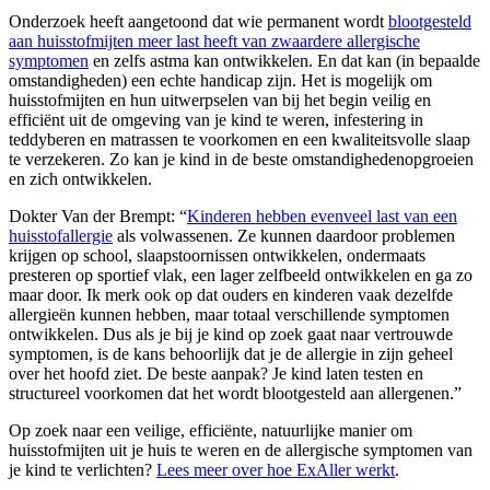
Onderzoek heeft aangetoond dat wie permanent wordt
blootgesteld
aan huisstofmijten meer last heeft van zwaardere allergische
symptomen
en zelfs astma kan ontwikkelen. En dat kan (in bepaalde
omstandigheden) een echte handicap zijn. Het is mogelijk om
huisstofmijten en hun uitwerpselen van bij het begin veilig en
efficiënt uit de omgeving van je kind te weren, infestering in
teddyberen en matrassen te voorkomen en een kwaliteitsvolle slaap
te verzekeren. Zo kan je kind in de beste omstandighedenopgroeien
en zich ontwikkelen.
Dokter Van der Brempt: “
Kinderen hebben evenveel last van een
huisstofallergie
als volwassenen. Ze kunnen daardoor problemen
krijgen op school, slaapstoornissen ontwikkelen, ondermaats
presteren op sportief vlak, een lager zelfbeeld ontwikkelen en ga zo
maar door. Ik merk ook op dat ouders en kinderen vaak dezelfde
allergieën kunnen hebben, maar totaal verschillende symptomen
ontwikkelen. Dus als je bij je kind op zoek gaat naar vertrouwde
symptomen, is de kans behoorlijk dat je de allergie in zijn geheel
over het hoofd ziet. De beste aanpak? Je kind laten testen en
structureel voorkomen dat het wordt blootgesteld aan allergenen.”
Op zoek naar een veilige, efficiënte, natuurlijke manier om
huisstofmijten uit je huis te weren en de allergische symptomen van
je kind te verlichten?
Lees meer over hoe ExAller werkt
.