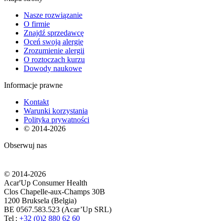
Nasze rozwiązanie
O firmie
Znajdź sprzedawcę
Oceń swoją alergię
Zrozumienie alergii
O roztoczach kurzu
Dowody naukowe
Informacje prawne
Kontakt
Warunki korzystania
Polityka prywatności
© 2014-
2026
Obserwuj nas
© 2014-
2026
Acar'Up Consumer Health
Clos Chapelle-aux-Champs 30B
1200 Bruksela (Belgia)
BE 0567.583.523 (Acar’Up SRL)
Tel :
+32 (0)2 880 62 60