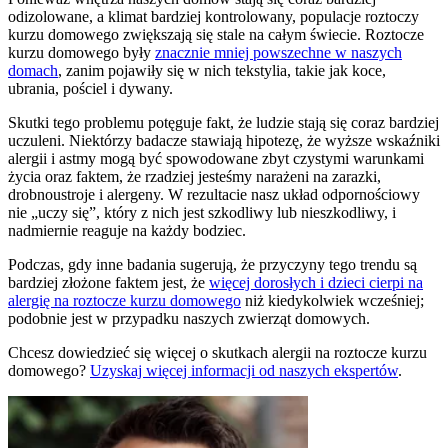
odizolowane, a klimat bardziej kontrolowany, populacje roztoczy
kurzu domowego zwiększają się stale na całym świecie. Roztocze
kurzu domowego były
znacznie mniej powszechne w naszych
domach
, zanim pojawiły się w nich tekstylia, takie jak koce,
ubrania, pościel i dywany.
Skutki tego problemu potęguje fakt, że ludzie stają się coraz bardziej
uczuleni. Niektórzy badacze stawiają hipotezę, że wyższe wskaźniki
alergii i astmy mogą być spowodowane zbyt czystymi warunkami
życia oraz faktem, że rzadziej jesteśmy narażeni na zarazki,
drobnoustroje i alergeny. W rezultacie nasz układ odpornościowy
nie „uczy się”, który z nich jest szkodliwy lub nieszkodliwy, i
nadmiernie reaguje na każdy bodziec.
Podczas, gdy inne badania sugerują, że przyczyny tego trendu są
bardziej złożone faktem jest, że
więcej dorosłych i dzieci cierpi na
alergię na roztocze kurzu domowego
niż kiedykolwiek wcześniej;
podobnie jest w przypadku naszych zwierząt domowych.
Chcesz dowiedzieć się więcej o skutkach alergii na roztocze kurzu
domowego?
Uzyskaj więcej informacji od naszych ekspertów
.