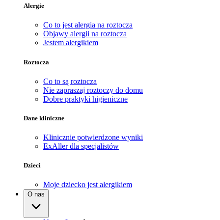
Alergie
Co to jest alergia na roztocza
Objawy alergii na roztocza
Jestem alergikiem
Roztocza
Co to są roztocza
Nie zapraszaj roztoczy do domu
Dobre praktyki higieniczne
Dane kliniczne
Klinicznie potwierdzone wyniki
ExAller dla specjalistów
Dzieci
Moje dziecko jest alergikiem
O nas