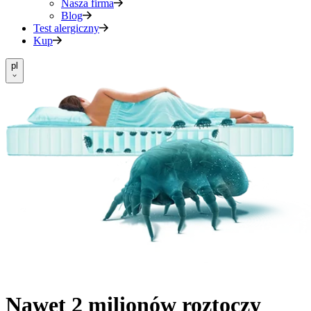
Nasza firma
Blog
Test alergiczny
Kup
pl
Nawet 2 milionów roztoczy