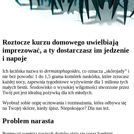
Roztocze kurzu domowego uwielbiają
imprezować, a ty dostarczasz im jedzenie
i napoje
Ich łacińska nazwa to
dermatophagoides
, co oznacza „skórojady” i
nie bez powodu: 1 do 1,5 grama komórek naskórka, które zrzucasz
każdej nocy, zapewnia tygodniowe wyżywienie dla 1 miliona tych
małych bestii. Środowisko o wysokiej wilgotności stworzone przez
Twój pot jest idealną pożywką dla ich młodych.
Wyobraź sobie orgię ucztowania i rozmnażania, która odbywa się
na Twojej skórze, kiedy śpisz. Niepokojące? Dla nas też.
Problem narasta
Ponieważ wnętrza naszych domów stają się coraz bardziej