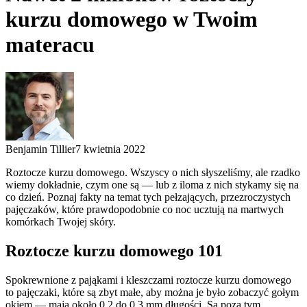
kurzu domowego w Twoim
materacu
Benjamin Tillier
7 kwietnia 2022
Roztocze kurzu domowego. Wszyscy o nich słyszeliśmy, ale rzadko
wiemy dokładnie, czym one są — lub z iloma z nich stykamy się na
co dzień. Poznaj fakty na temat tych pełzających, przezroczystych
pajęczaków, które prawdopodobnie co noc ucztują na martwych
komórkach Twojej skóry.
Roztocze kurzu domowego 101
Spokrewnione z pająkami i kleszczami roztocze kurzu domowego
to pajęczaki, które są zbyt małe, aby można je było zobaczyć gołym
okiem — mają około 0,2 do 0,3 mm długości. Są poza tym