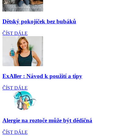
Dětský pokojíček bez bubáků
ČÍST DÁLE
ExAller : Návod k použití a tipy
ČÍST DÁLE
Alergie na roztoče může být dědičná
ČÍST DÁLE