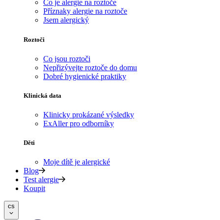
Co je alergie na roztoče
Příznaky alergie na roztoče
Jsem alergický
Roztoči
Co jsou roztoči
Nepřizývejte roztoče do domu
Dobré hygienické praktiky
Klinická data
Klinicky prokázané výsledky
ExAller pro odborníky
Děti
Moje dítě je alergické
Blog
Test alergie
Koupit
cs