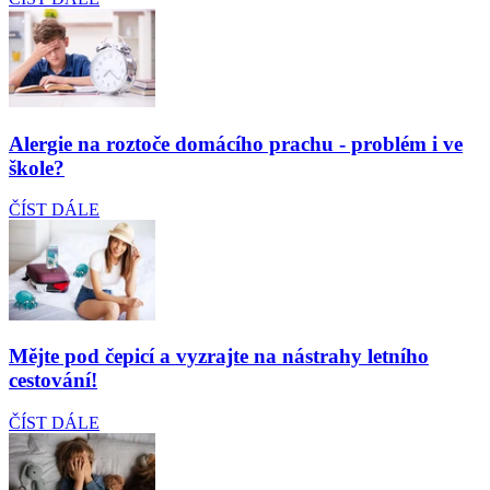
Alergie na roztoče domácího prachu - problém i ve
škole?
ČÍST DÁLE
Mějte pod čepicí a vyzrajte na nástrahy letního
cestování!
ČÍST DÁLE