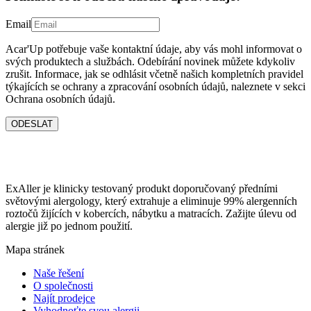
Email
Acar'Up potřebuje vaše kontaktní údaje, aby vás mohl informovat o
svých produktech a službách. Odebírání novinek můžete kdykoliv
zrušit. Informace, jak se odhlásit včetně našich kompletních pravidel
týkajících se ochrany a zpracování osobních údajů, naleznete v sekci
Ochrana osobních údajů.
ODESLAT
ExAller je klinicky testovaný produkt doporučovaný předními
světovými alergology, který extrahuje a eliminuje 99% alergenních
roztočů žijících v kobercích, nábytku a matracích. Zažijte úlevu od
alergie již po jednom použití.
Mapa stránek
Naše řešení
O společnosti
Najít prodejce
Vyhodnoťte svou alergii