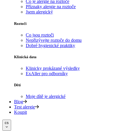
Co je alergie na roztoče
Příznaky alergie na roztoče
Jsem alergický
Roztoči
Co jsou roztoči
Nepřizývejte roztoče do domu
Dobré hygienické praktiky
Klinická data
Klinicky prokázané výsledky
ExAller pro odborníky
Děti
Moje dítě je alergické
Blog
Test alergie
Koupit
cs