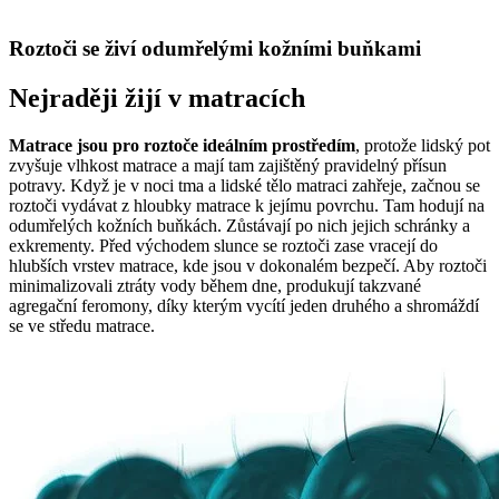
Roztoči se živí odumřelými kožními buňkami
Nejraději žijí v matracích
Matrace jsou pro roztoče ideálním prostředím
, protože lidský pot
zvyšuje vlhkost matrace a mají tam zajištěný pravidelný přísun
potravy. Když je v noci tma a lidské tělo matraci zahřeje, začnou se
roztoči vydávat z hloubky matrace k jejímu povrchu. Tam hodují na
odumřelých kožních buňkách. Zůstávají po nich jejich schránky a
exkrementy. Před východem slunce se roztoči zase vracejí do
hlubších vrstev matrace, kde jsou v dokonalém bezpečí. Aby roztoči
minimalizovali ztráty vody během dne, produkují takzvané
agregační feromony, díky kterým vycítí jeden druhého a shromáždí
se ve středu matrace.