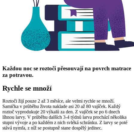
Každou noc se roztoči přesouvají na povrch matrace
za potravou.
Rychle se množí
Roztoči žijí pouze 2 až 3 měsíce, ale velmi rychle se množí.
Samička v průběhu života naklade asi 20 až 80 vajíček. Každý
roztoč vyprodukuje 20 výkalů za den. Z vajíček se po 6 dnech
líhnou larvy. V průběhu dalších 3-4 týdnů larva prochází několika
stupni vývoje a po každém z nich svléká schránku. Z larvy se poté
stává nymfa, z níž se postupně stane dospělý jedinec.