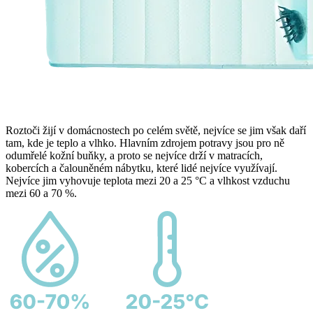
Roztoči žijí v domácnostech po celém světě, nejvíce se jim však daří
tam, kde je teplo a vlhko. Hlavním zdrojem potravy jsou pro ně
odumřelé kožní buňky, a proto se nejvíce drží v matracích,
kobercích a čalouněném nábytku, které lidé nejvíce využívají.
Nejvíce jim vyhovuje teplota mezi 20 a 25 °C a vlhkost vzduchu
mezi 60 a 70 %.