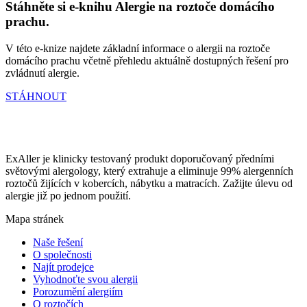
Stáhněte si e-knihu Alergie na roztoče domácího
prachu.
V této e-knize najdete základní informace o alergii na roztoče
domácího prachu včetně přehledu aktuálně dostupných řešení pro
zvládnutí alergie.
STÁHNOUT
ExAller je klinicky testovaný produkt doporučovaný předními
světovými alergology, který extrahuje a eliminuje 99% alergenních
roztočů žijících v kobercích, nábytku a matracích. Zažijte úlevu od
alergie již po jednom použití.
Mapa stránek
Naše řešení
O společnosti
Najít prodejce
Vyhodnoťte svou alergii
Porozumění alergiím
O roztočích