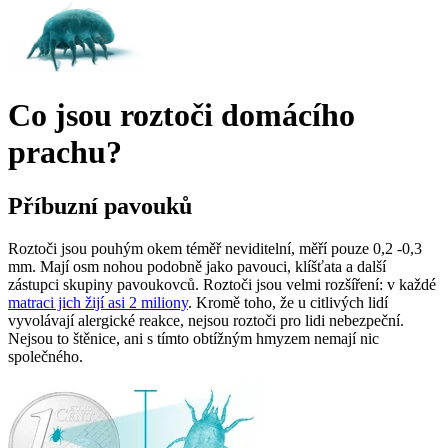
Co jsou roztoči domácího
prachu?
Příbuzní pavouků
Roztoči jsou pouhým okem téměř neviditelní, měří pouze 0,2 -0,3
mm. Mají osm nohou podobně jako pavouci, klíšťata a další
zástupci skupiny pavoukovců. Roztoči jsou velmi rozšíření: v každé
matraci jich žijí asi 2 miliony
. Kromě toho, že u citlivých lidí
vyvolávají alergické reakce, nejsou roztoči pro lidi nebezpeční.
Nejsou to štěnice, ani s tímto obtížným hmyzem nemají nic
společného.