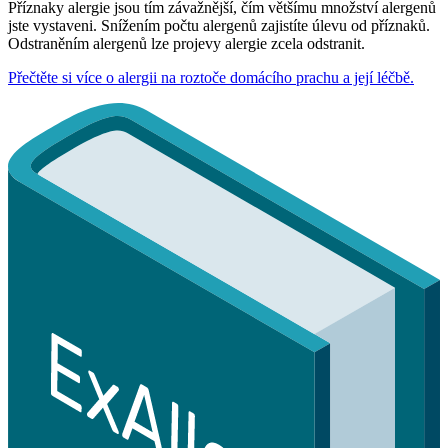
Příznaky alergie jsou tím závažnější, čím většímu množství alergenů
jste vystaveni. Snížením počtu alergenů zajistíte úlevu od příznaků.
Odstraněním alergenů lze projevy alergie zcela odstranit.
Přečtěte si více o alergii na roztoče domácího prachu a její léčbě.